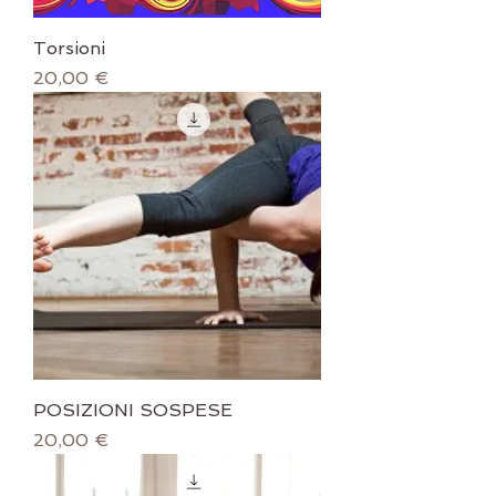
Torsioni
Prezzo
20,00 €
POSIZIONI SOSPESE
Prezzo
20,00 €