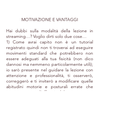
MOTIVAZIONE E VANTAGGI
Hai dubbi sulla modalità della lezione in
streaming…? Voglio dirti solo due cose…
1) Come avrai capito non è un tutorial
registrato quindi non ti troverai ad eseguire
movimenti standard che potrebbero non
essere adeguati alla tua fisicità (non dico
dannosi ma nemmeno particolarmente utili);
io sarò presente nel guidare la lezione con
attenzione e professionalità, ti osserverò,
correggerò e ti inviterò a modificare quelle
abitudini motorie e posturali errate che
compromettono l’efficacia del tuo percorso.
Ti accorgerai sin da subito di come sarai tu
stesso nella vita quotidiana a sistemare di
tua iniziativa quegli atteggiamenti scorretti
che ti creano dolore e fastidio e limitano
anche le azioni più semplici e quindi
inevitabili.
La lezione nasce come momento
assolutamente interattivo e potrai quindi