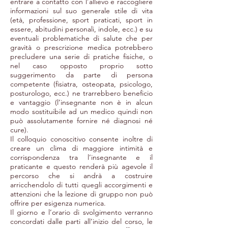
entrare a contatto con l’allievo e raccogliere
informazioni sul suo generale stile di vita
(età, professione, sport praticati, sport in
essere, abitudini personali, indole, ecc.) e su
eventuali problematiche di salute che per
gravità o prescrizione medica potrebbero
precludere una serie di pratiche fisiche, o
nel caso opposto proprio sotto
suggerimento da parte di persona
competente (fisiatra, osteopata, psicologo,
posturologo, ecc.) ne trarrebbero beneficio
e vantaggio (l’insegnante non è in alcun
modo sostituibile ad un medico quindi non
può assolutamente fornire né diagnosi né
cure).
Il colloquio conoscitivo consente inoltre di
creare un clima di maggiore intimità e
corrispondenza tra l’insegnante e il
praticante e questo renderà più agevole il
percorso che si andrà a costruire
arricchendolo di tutti quegli accorgimenti e
attenzioni che la lezione di gruppo non può
offrire per esigenza numerica.
Il giorno e l’orario di svolgimento verranno
concordati dalle parti all’inizio del corso, le