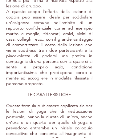
formula più intima e riservata rispetto alla
lezione di gruppo.
A questo scopo l’offerta della lezione di
coppia può essere ideale per soddisfare
un’esigenza comune nell’ambito di un
rapporto confidenziale come ad esempio
marito e moglie, fidanzati, amici, vicini di
casa, colleghi, ecc., con il grande vantaggio
di ammortizzare il costo della lezione che
viene suddiviso tra i due partecipanti e la
piacevolezza di godersi una pratica in
compagnia di una persona con la quale ci si
sente a proprio agio, condizione
importantissima che predispone corpo e
mente ad accogliere in modalità rilassata il
percorso proposto.
LE CARATTERISTICHE
Questa formula può essere applicata sia per
le lezioni di yoga che di rieducazione
posturale, hanno la durata di un’ora, anche
un’ora e un quarto per quelle di yoga e
prevedono entrambe un iniziale colloquio
conoscitivo che consente all’insegnante di