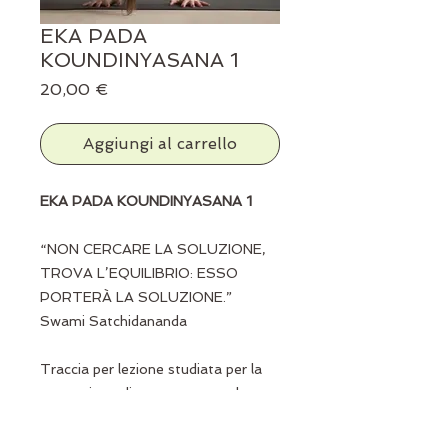
EKA PADA
KOUNDINYASANA 1
Prezzo
20,00 €
Aggiungi al carrello
EKA PADA KOUNDINYASANA
1
“NON CERCARE LA SOLUZIONE,
TROVA L’EQUILIBRIO: ESSO
PORTERÀ LA SOLUZIONE.”
Swami Satchidananda
Traccia per lezione studiata per la
costruzione di questo asana che
fonde equilibrio e torsione dedicato
al saggio Koundinya.